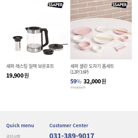
셰퍼 레스팅 일렉 보온포트
셰퍼 셀린 도자기 홈세트
(12P/16P)
19,900
원
59
%
32,000
원
79,000
원
Quick menu
Customer Center
031-389-9017
공지사항