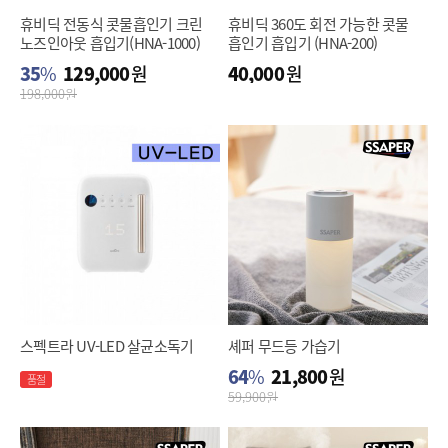
휴비딕 전동식 콧물흡인기 크린
휴비딕 360도 회전 가능한 콧물
노즈인아웃 흡입기(HNA-1000)
흡인기 흡입기 (HNA-200)
35
%
129,000
원
40,000
원
198,000
원
스펙트라 UV-LED 살균소독기
셰퍼 무드등 가습기
64
%
21,800
원
품절
59,900
원