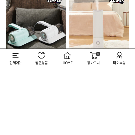
0
셰퍼 글림 유선 침구청소기
셰퍼 미스트 에어 가습기
전체메뉴
찜한상품
HOME
장바구니
마이쇼핑
69
%
62,000
원
55
%
45,000
원
199,000
원
99,000
원
Quick menu
Customer Center
031-389-9017
공지사항
이용약관
팩스
031-442-4994