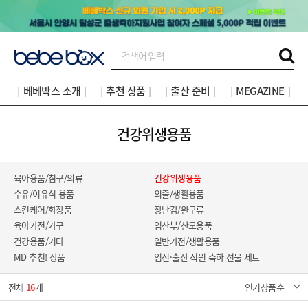
│베베박스 소개│
│추천 상품│
│출산 준비│
│MEGAZINE│
건강위생용품
육아용품/침구/의류
건강위생용품
수유/이유식 용품
외출/생활용품
스킨케어/화장품
장난감/완구류
육아가전/가구
임산부/산모용품
건강용품/기타
일반가전/생활용품
MD 추천! 상품
임신·출산 직원 축하 선물 세트
전체
16
개
인기상품순