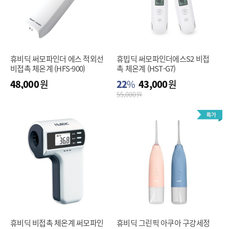
휴비딕 써모파인더 에스 적외선
휴빕딕 써모파인더에스S2 비접
비접촉 체온계 (HFS-900)
촉 체온계 (HST-G7)
48,000
원
22
%
43,000
원
55,000
원
휴비딕 비접촉 체온계 써모파인
휴비딕 그린픽 아쿠아 구강세정