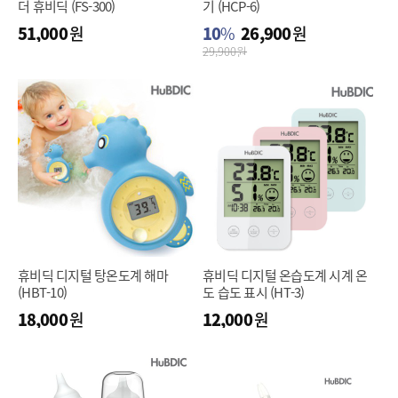
더 휴비딕 (FS-300)
기 (HCP-6)
51,000
원
10
%
26,900
원
29,900
원
휴비딕 디지털 탕온도계 해마
휴비딕 디지털 온습도계 시계 온
(HBT-10)
도 습도 표시 (HT-3)
18,000
원
12,000
원