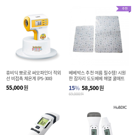
휴비딕 뽀로로 써모파인더 적외
베베박스 추천 여름 필수템! 시원
선 비접촉 체온계 (PS-300)
한 잠자리 도도베베 해열 쿨매트
(M,L)
55,000
원
15
%
58,500
원
69,000
원