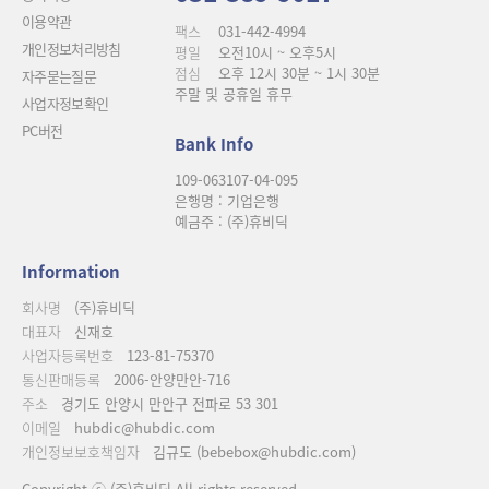
이용약관
팩스
031-442-4994
개인정보처리방침
평일
오전10시 ~ 오후5시
점심
오후 12시 30분 ~ 1시 30분
자주묻는질문
주말 및 공휴일 휴무
사업자정보확인
PC버전
Bank Info
109-063107-04-095
은행명 : 기업은행
예금주 : (주)휴비딕
Information
회사명
(주)휴비딕
대표자
신재호
사업자등록번호
123-81-75370
통신판매등록
2006-안양만안-716
주소
경기도 안양시 만안구 전파로 53 301
이메일
hubdic@hubdic.com
개인정보보호책임자
김규도 (bebebox@hubdic.com)
Copyright ⓒ (주)휴비딕 All rights reserved.