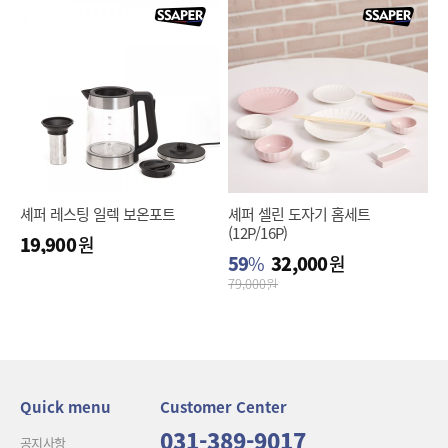
셰퍼 레스팅 일렉 보온포트
셰퍼 셀린 도자기 홈세트
(12P/16P)
19,900
원
59
%
32,000
원
79,000
원
Quick menu
Customer Center
031-389-9017
공지사항