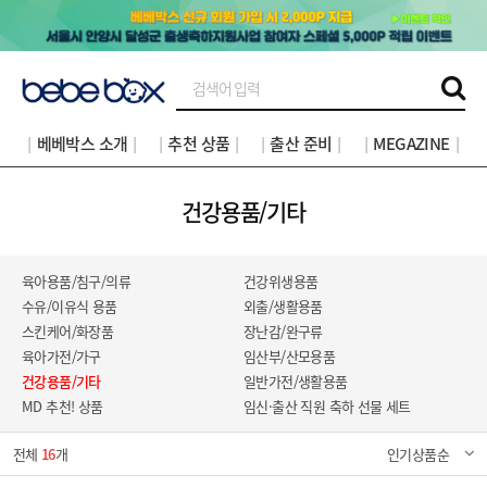
│베베박스 소개│
│추천 상품│
│출산 준비│
│MEGAZINE│
건강용품/기타
육아용품/침구/의류
건강위생용품
수유/이유식 용품
외출/생활용품
스킨케어/화장품
장난감/완구류
육아가전/가구
임산부/산모용품
건강용품/기타
일반가전/생활용품
MD 추천! 상품
임신·출산 직원 축하 선물 세트
전체
16
개
인기상품순