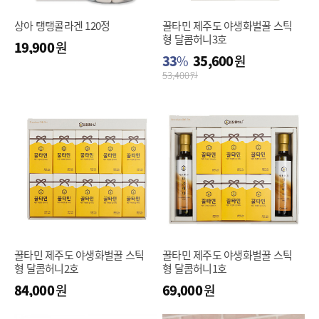
상아 탱탱콜라겐 120정
꿀타민 제주도 야생화벌꿀 스틱
형 달콤허니3호
19,900
원
33
%
35,600
원
53,400
원
꿀타민 제주도 야생화벌꿀 스틱
꿀타민 제주도 야생화벌꿀 스틱
형 달콤허니2호
형 달콤허니1호
84,000
원
69,000
원