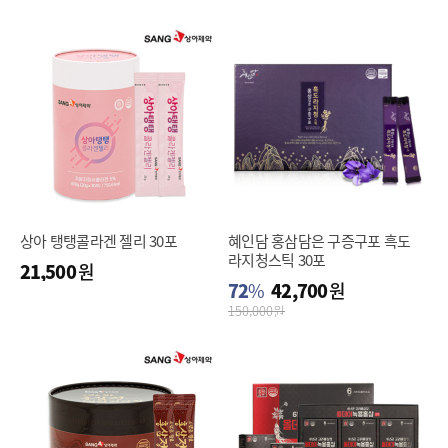
상아 탱탱콜라겐 젤리 30포
혜인담 홍삼담은 구증구포 흑도
라지청스틱 30포
21,500
원
72
%
42,700
원
150,000
원