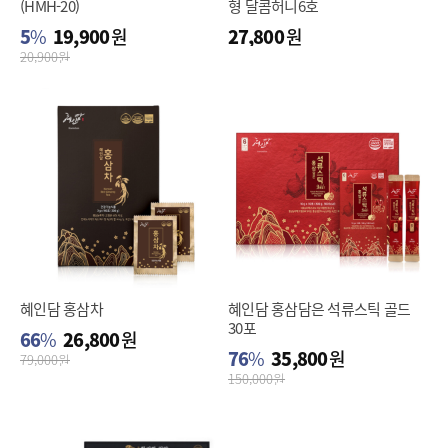
(HMH-20)
형 달콤허니6호
5
%
19,900
원
27,800
원
20,900
원
혜인담 홍삼차
혜인담 홍삼담은 석류스틱 골드
30포
66
%
26,800
원
76
%
35,800
원
79,000
원
150,000
원