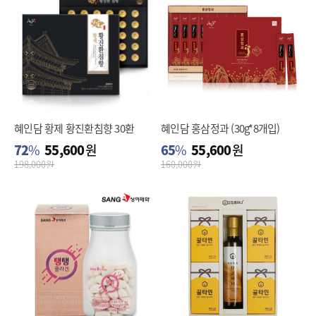
혜인담 황제 황진환침향 30환
혜인담 홍삼정과 (30g*8개입)
72
%
55,600
원
65
%
55,600
원
198,000
원
160,000
원