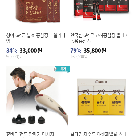
상아 6년근 발효 홍삼정 데일리타
한국삼 6년근 고려홍삼정 올데이
임
녹용홍삼스틱
34
%
33,000
원
79
%
35,800
원
50,000
원
169,000
원
휴비딕 핸드 안마기 마사지
꿀타민 제주도 야생화벌꿀 스틱