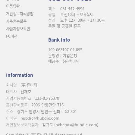
이용약관
팩스
031-442-4994
개인정보처리방침
평일
오전10시 ~ 오후5시
점심
오후 12시 30분 ~ 1시 30분
자주묻는질문
주말 및 공휴일 휴무
사업자정보확인
PC버전
Bank Info
109-063107-04-095
은행명 : 기업은행
예금주 : (주)휴비딕
Information
회사명
(주)휴비딕
대표자
신재호
사업자등록번호
123-81-75370
통신판매등록
2006-안양만안-716
주소
경기도 안양시 만안구 전파로 53 301
이메일
hubdic@hubdic.com
개인정보보호책임자
김규도 (bebebox@hubdic.com)
Copyright ⓒ (주)휴비딕 All rights reserved.