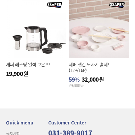
셰퍼 레스팅 일렉 보온포트
셰퍼 셀린 도자기 홈세트
(12P/16P)
19,900
원
59
%
32,000
원
79,000
원
Quick menu
Customer Center
031-389-9017
공지사항