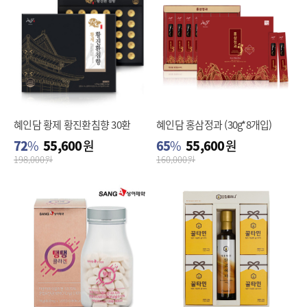
혜인담 황제 황진환침향 30환
혜인담 홍삼정과 (30g*8개입)
72
%
55,600
원
65
%
55,600
원
198,000
원
160,000
원