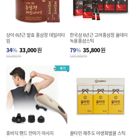
상아 6년근 발효 홍삼정 데일리타
한국삼 6년근 고려홍삼정 올데이
임
녹용홍삼스틱
34
%
33,000
원
79
%
35,800
원
50,000
원
169,000
원
휴비딕 핸드 안마기 마사지
꿀타민 제주도 야생화벌꿀 스틱