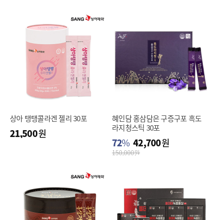
상아 탱탱콜라겐 젤리 30포
혜인담 홍삼담은 구증구포 흑도
라지청스틱 30포
21,500
원
72
%
42,700
원
150,000
원