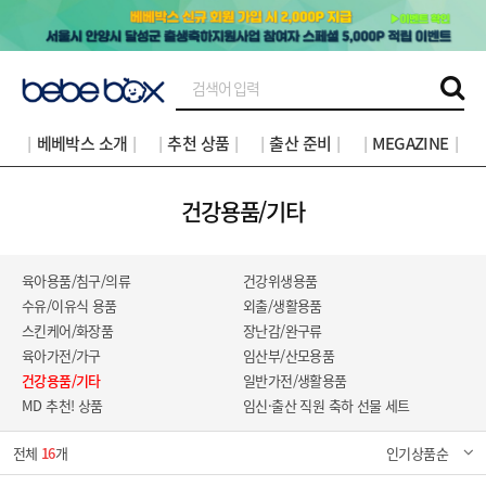
│베베박스 소개│
│추천 상품│
│출산 준비│
│MEGAZINE│
건강용품/기타
육아용품/침구/의류
건강위생용품
수유/이유식 용품
외출/생활용품
스킨케어/화장품
장난감/완구류
육아가전/가구
임산부/산모용품
건강용품/기타
일반가전/생활용품
MD 추천! 상품
임신·출산 직원 축하 선물 세트
전체
16
개
인기상품순