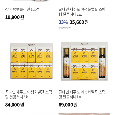
상아 탱탱콜라겐 120정
꿀타민 제주도 야생화벌꿀 스틱
형 달콤허니3호
19,900
원
33
%
35,600
원
53,400
원
꿀타민 제주도 야생화벌꿀 스틱
꿀타민 제주도 야생화벌꿀 스틱
형 달콤허니2호
형 달콤허니1호
84,000
원
69,000
원