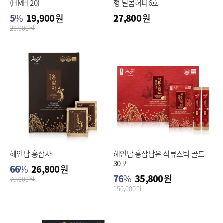
(HMH-20)
형 달콤허니6호
5
%
19,900
원
27,800
원
20,900
원
혜인담 홍삼차
혜인담 홍삼담은 석류스틱 골드
30포
66
%
26,800
원
76
%
35,800
원
79,000
원
150,000
원