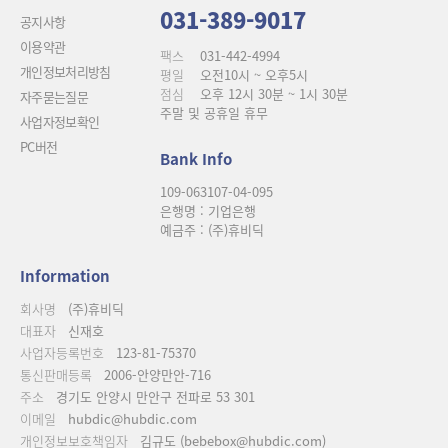
031-389-9017
공지사항
이용약관
팩스
031-442-4994
개인정보처리방침
평일
오전10시 ~ 오후5시
점심
오후 12시 30분 ~ 1시 30분
자주묻는질문
주말 및 공휴일 휴무
사업자정보확인
PC버전
Bank Info
109-063107-04-095
은행명 : 기업은행
예금주 : (주)휴비딕
Information
회사명
(주)휴비딕
대표자
신재호
사업자등록번호
123-81-75370
통신판매등록
2006-안양만안-716
주소
경기도 안양시 만안구 전파로 53 301
이메일
hubdic@hubdic.com
개인정보보호책임자
김규도 (bebebox@hubdic.com)