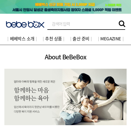
│베베박스 소개│
│추천 상품│
│출산 준비│
│MEGAZINE│
About BeBeBox