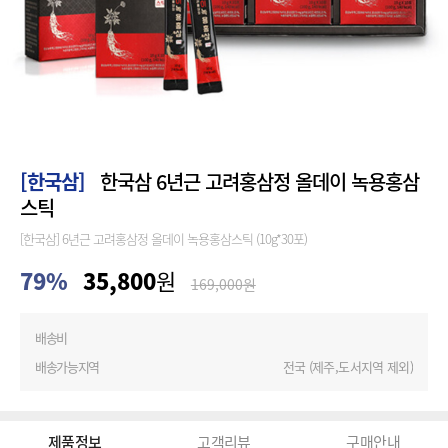
[한국삼]
한국삼 6년근 고려홍삼정 올데이 녹용홍삼
스틱
[한국삼] 6년근 고려홍삼정 올데이 녹용홍삼스틱 (10g*30포)
79
%
35,800
원
169,000
원
배송비
배송가능지역
전국 (제주,도서지역 제외)
제품정보
고객리뷰
구매안내