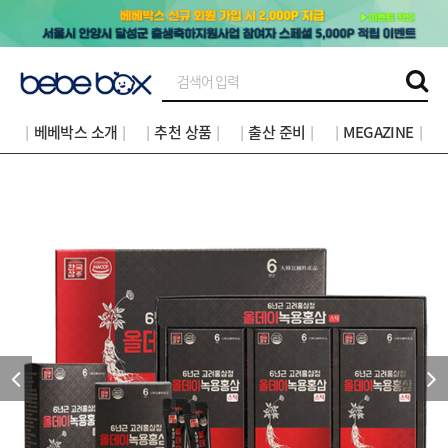
│베베박스 소개│
│추천 상품│
│출산 준비│
│MEGAZINE│