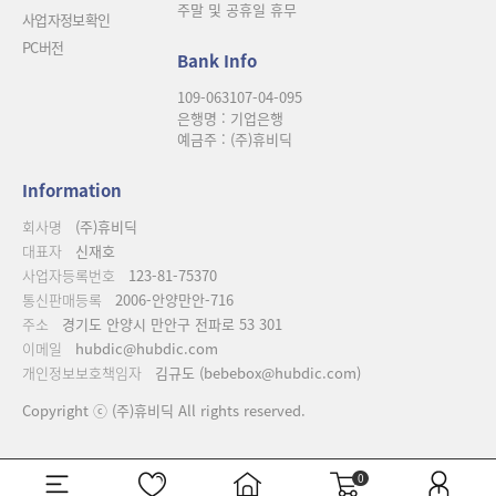
주말 및 공휴일 휴무
사업자정보확인
PC버전
Bank Info
109-063107-04-095
은행명 : 기업은행
예금주 : (주)휴비딕
Information
회사명
(주)휴비딕
대표자
신재호
사업자등록번호
123-81-75370
통신판매등록
2006-안양만안-716
주소
경기도 안양시 만안구 전파로 53 301
이메일
hubdic@hubdic.com
개인정보보호책임자
김규도 (bebebox@hubdic.com)
Copyright ⓒ (주)휴비딕 All rights reserved.
0