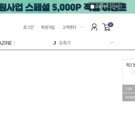
오늘 하루 그만보기
0
로그인
회원가입
고객센터
AZINE│
3
유축기
4
유모차
5
콧물
6
체온계
최근 
7
마더케이
8
바운서
없
9
기저귀
10
분유
TOP
1
젖병
2
휴비딕
DOW