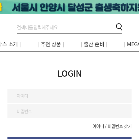
박스 소개│
│추천 상품│
│출산 준비│
│MEG
LOGIN
아이디 / 비밀번호 찾기